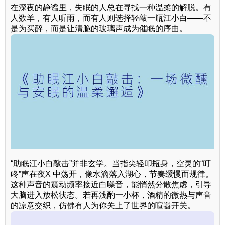
在深夜的静谧里，失眠的人总在寻找一种温柔的解脱。有
人数羊，有人听雨，而有人则选择轻敲一瓶江小白——不
是为买醉，而是让清脆的玻璃声成为催眠的序曲。
“助眠江小白敲击”并非玄学。当指尖轻叩瓶身，空灵的“叮
咚”声在夜X 中荡开，像水滴落入湖心，节奏缓慢而规律。
这种声音的震动频率接近白噪音，能悄然分散焦虑，引导
大脑进入放松状态。若再浅酌一小杯，酒精的微热与声音
的凉意交织，仿佛有人为你关上了世界的喧嚣开关。