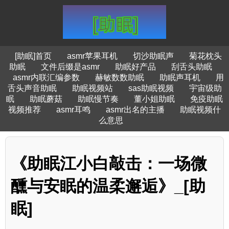
[助眠]首页
asmr苹果耳机
切沙助眠声
菊花枕头
助眠
文件后缀是asmr
助眠好产品
刮舌头助眠
asmr内联汇编参数
赫敏数数助眠
助眠声耳机
用
舌头声音助眠
助眠视频站
sas助眠视频
宇宙级助
眠
助眠蘑菇
助眠慢节奏
董小姐助眠
免疫助眠
视频推荐
asmr耳鸣
asmr出名的主播
助眠视频什
么意思
《助眠江小白敲击：一场微
醺与安眠的温柔邂逅》_[助
眠]