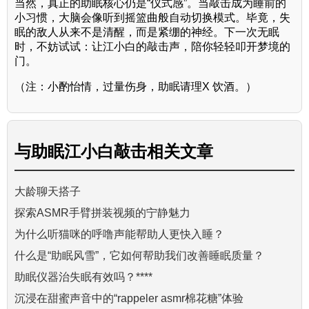
当然，真正的助眠核心仍是“仪式感”。当敲击成为睡前的
小习惯，大脑会像听到摇篮曲般自动切换模式。毕竟，失
眠的敌人从来不是清醒，而是紧绷的神经。下一次无眠
时，不妨试试：让江小白的敲击声，陪你轻轻叩开梦境的
门。
（注：小酌怡情，过量伤身，助眠请理X 饮酒。）
与
助眠江小白敲击
相关文章
大龄聊天搭子
探索ASMR手臂拼装视频的宁静魅力
为什么听猫咪的呼噜声能帮助人更快入睡？
什么是“助眠风雪”，它如何帮助我们改善睡眠质量？
助眠仪器治失眠有效吗？****
沉浸在甜蜜声音中的“rappeler asmr棉花糖”体验