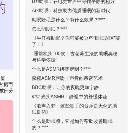
Uzi助眠：在电竞世界中寻找平静的秘方
Ark助眠：科技助力优质睡眠的新时代
助眠睫毛是什么？有什么效果？****
怎么能助眠？****
《牛仔裤助眠？你可能被这些“睡眠误区”骗
了！》
"睡前梳头100次：古老养生法的助眠奥秘
与科学依据"
什么是ASMR绑架定制？****
探秘ASMR唇吻：声音的亲密艺术
峰值
占据而
BBC助眠：让你的夜晚更加宁静
被部分
### 光头ASMR：静谧中的舒缓体验
《歌声入梦：这些歌手的音乐是天然的助
眠良药》
什么是助眠颅，它是如何帮助改善睡眠
的？****