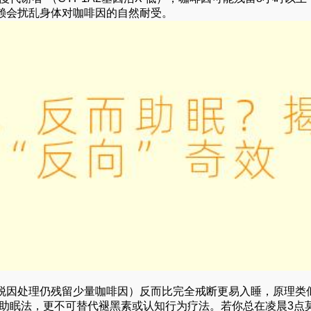
赖会扰乱身体对咖啡因的自然耐受。
脱因处理仍残留少量咖啡因）反而比完全戒断更易入睡，原理类似
规助眠法，更不可替代褪黑素或认知行为疗法。若你总在凌晨3点