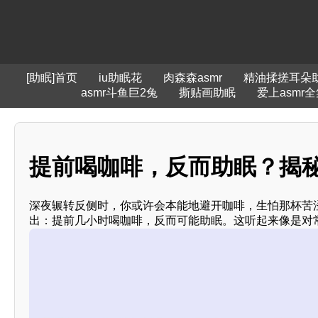
[助眠]首页
iu助眠花
肉森森asmr
精油揉搓耳朵
asmr斗鱼巨2兔
撕贴画助眠
爱上asmr
提前喝咖啡，反而助眠？揭秘咖
深夜辗转反侧时，你或许会本能地避开咖啡，生怕那杯苦涩
出：提前几小时喝咖啡，反而可能助眠。这听起来像是对