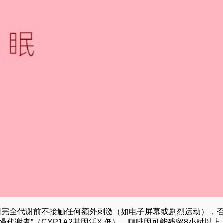
因完全代谢前不接触任何额外刺激（如电子屏幕或剧烈运动），
代谢者”（CYP1A2基因活X 低），咖啡因可能残留8小时以上