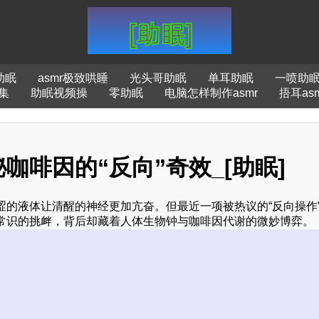
助眠
asmr极致哄睡
光头哥助眠
单耳助眠
一喷助
全集
助眠视频操
零助眠
电脑怎样制作asmr
捂耳asm
啡因的“反向”奇效_[助眠]
的液体让清醒的神经更加亢奋。但最近一项被热议的“反向操作
常识的挑衅，背后却藏着人体生物钟与咖啡因代谢的微妙博弈。