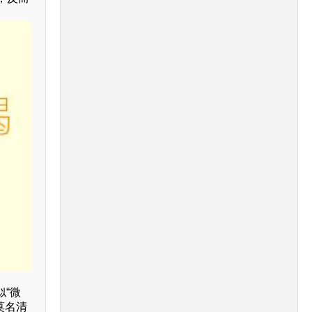
“微
莫名清