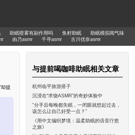
眠
助眠喷雾有副作用吗
鱼籽助眠
助眠模拟闻气味
r
由乃asmr
千寻asmr
古川优奈asmr
与
提前喝咖啡助眠
相关文章
杭州临平旅游搭子
”却提
沉浸在“求饶ASMR”的奇妙体验中
"分手后每晚都失眠，一闭眼就想起过去，
该怎么让自己好受一点？"
《用中文编织梦境：温柔助眠的语音疗愈
之旅》