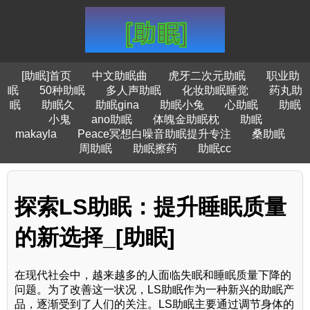
[助眠]首页
中文助眠曲
虎牙二次元助眠
职业助
眠
50种助眠
多人声助眠
化妆助眠睡觉
药丸助
眠
助眠久
助眠gina
助眠小兔
心助眠
助眠
小鬼
ano助眠
体魄金助眠枕
助眠
makayla
Peace冥想白噪音助眠提升专注
桑助眠
周助眠
助眠擦药
助眠cc
探索LS助眠：提升睡眠质量
的新选择_[助眠]
在现代社会中，越来越多的人面临失眠和睡眠质量下降的
问题。为了改善这一状况，LS助眠作为一种新兴的助眠产
品，逐渐受到了人们的关注。LS助眠主要通过调节身体的