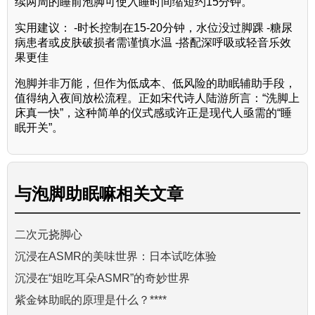
续两周的睡前泡脚可使入睡时间缩短约15分钟。
实用建议： -时长控制在15-20分钟，水位没过脚踝 -糖尿
病患者或皮肤破损者需谨慎水温 -搭配深呼吸或轻音乐效
果更佳
泡脚并非万能，但作为低成本、低风险的助眠辅助手段，
值得纳入夜间放松流程。正如宋代诗人陆游所言：“洗脚上
床真一快”，这种简单的仪式感或许正是现代人亟需的“睡
眠开关”。
与
泡脚助眠嘛
相关文章
二次元挠脚心
沉浸在ASMR的美味世界：日本试吃体验
沉浸在“姐吃耳朵ASMR”的奇妙世界
紫金钵助眠的原理是什么？****