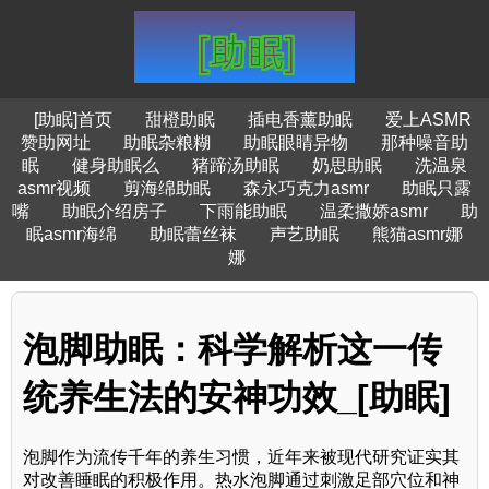
[助眠]首页
甜橙助眠
插电香薰助眠
爱上ASMR
赞助网址
助眠杂粮糊
助眠眼睛异物
那种噪音助
眠
健身助眠么
猪蹄汤助眠
奶思助眠
洗温泉
asmr视频
剪海绵助眠
森永巧克力asmr
助眠只露
嘴
助眠介绍房子
下雨能助眠
温柔撒娇asmr
助
眠asmr海绵
助眠蕾丝袜
声艺助眠
熊猫asmr娜
娜
泡脚助眠：科学解析这一传
统养生法的安神功效_[助眠]
泡脚作为流传千年的养生习惯，近年来被现代研究证实其
对改善睡眠的积极作用。热水泡脚通过刺激足部穴位和神