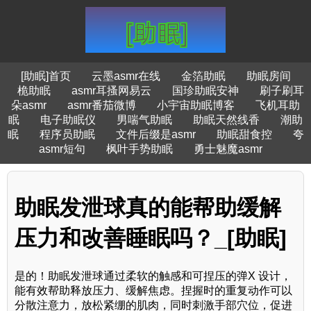
[助眠]首页
云墨asmr在线
金箔助眠
助眠房间
桅助眠
asmr耳搔网易云
国珍助眠安神
刷子刷耳
朵asmr
asmr番茄微博
小宇宙助眠博客
飞机耳助
眠
电子助眠仪
男喘气助眠
助眠天然线香
潮助
眠
程序员助眠
文件后缀是asmr
助眠甜食控
夸
asmr短句
枫叶手势助眠
勇士魅魔asmr
助眠发泄球真的能帮助缓解
压力和改善睡眠吗？_[助眠]
是的！助眠发泄球通过柔软的触感和可捏压的弹X 设计，
能有效帮助释放压力、缓解焦虑。捏握时的重复动作可以
分散注意力，放松紧绷的肌肉，同时刺激手部穴位，促进