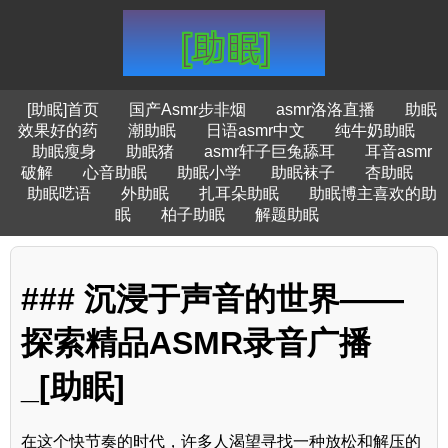
[助眠]首页
国产Asmr步非烟
asmr洛洛直播
助眠
效果好的药
潮助眠
日语asmr中文
纯牛奶助眠
助眠瘦身
助眠猪
asmr轩子巨兔舔耳
耳音asmr
破解
心音助眠
助眠小学
助眠袜子
杏助眠
助眠呓语
外助眠
扎耳朵助眠
助眠博主喜欢的助
眠
柏子助眠
解题助眠
### 沉浸于声音的世界——
探索精品ASMR录音广播
_[助眠]
在这个快节奏的时代，许多人渴望寻找一种放松和解压的