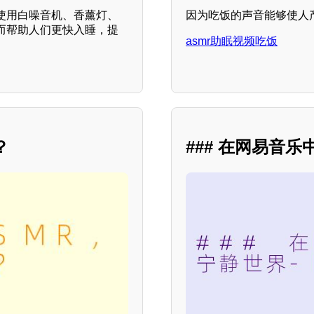
使用白噪音机、香薰灯、
因为吃饭的声音能够使人
而帮助人们更快入睡，提
asmr助眠视频吃饭
？
### 在网易音