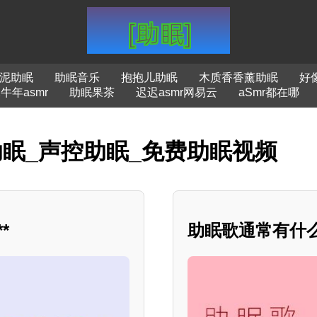
泥助眠
助眠音乐
抱抱儿助眠
木质香香薰助眠
好像
牛年asmr
助眠果茶
迟迟asmr网易云
aSmr都在哪
助眠_声控助眠_免费助眠视频
*
助眠歌通常有什