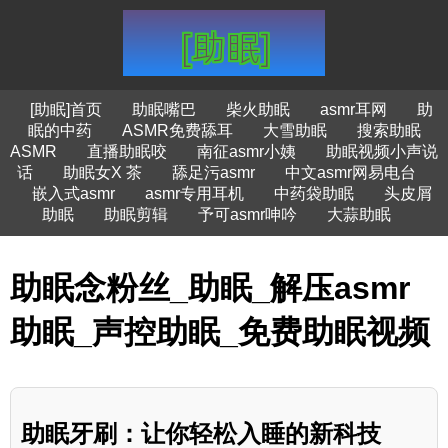
[助眠]首页
助眠嘴巴
柴火助眠
asmr耳网
助
眠的中药
ASMR免费舔耳
大雪助眠
搜索助眠
ASMR
直播助眠咬
南征asmr小姨
助眠视频小声说
话
助眠女X 茶
舔足污asmr
中文asmr网易电台
嵌入式asmr
asmr专用耳机
中药袋助眠
头皮屑
助眠
助眠剪辑
予可asmr呻吟
大蒜助眠
助眠念粉丝_助眠_解压asmr
助眠_声控助眠_免费助眠视频
助眠牙刷：让你轻松入睡的新科技