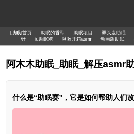
[助眠]首页
助眠的香型
助眠项目
弄头发助眠
针
iu助眠糖
啾啾开箱asmr
动画版助眠
阿木木助眠_助眠_解压asmr
什么是“助眠赛”，它是如何帮助人们