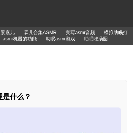
场景嘉儿
霖儿合集ASMR
実写asmr音频
模拟助眠打
asmr机器的功能
助眠asmr游戏
助眠吃汤圆
理是什么？