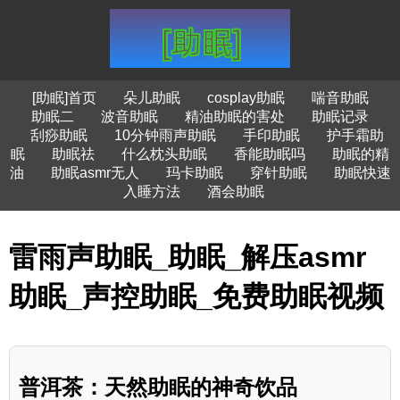
[助眠]首页
朵儿助眠
cosplay助眠
喘音助眠
助眠二
波音助眠
精油助眠的害处
助眠记录
刮痧助眠
10分钟雨声助眠
手印助眠
护手霜助
眠
助眠祛
什么枕头助眠
香能助眠吗
助眠的精
油
助眠asmr无人
玛卡助眠
穿针助眠
助眠快速
入睡方法
酒会助眠
雷雨声助眠_助眠_解压asmr
助眠_声控助眠_免费助眠视频
普洱茶：天然助眠的神奇饮品