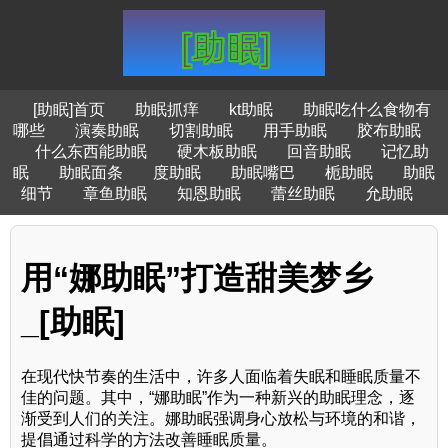
[助眠]首页
助眠抓痒
kt助眠
助眠吃什么食物有
哪些
演奏助眠
切割助眠
用手助眠
胶布助眠
什么东西能助眠
硬木板助眠
回音助眠
记忆助
眠
助眠面条
度助眠
助眠嘴巴
栀助眠
助眠
细节
章鱼助眠
知恩助眠
蕾丝助眠
允助眠
用“娜助眠”打造甜美梦乡
_[助眠]
在现代快节奏的生活中，许多人面临着失眠和睡眠质量不
佳的问题。其中，“娜助眠”作为一种新兴的助眠理念，逐
渐受到人们的关注。娜助眠强调身心放松与环境的和谐，
提倡通过科学的方法改善睡眠质量。