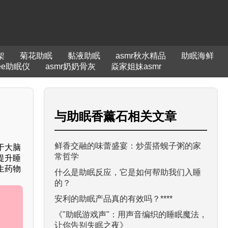
架
菊花助眠
黏液助眠
asmr秋水精品
助眠海鲜
pee助眠仪
asmr奶奶骨灰
焱家姐妹asmr
与
助眠香薰石
相关文章
鲜香交融的味蕾盛宴：炒蛋搭蚬子粥的家
于大脑
常哲学
提升睡
生药物
什么是助眠反应，它是如何帮助我们入睡
的？
安利的助眠产品真的有效吗？****
《"助眠游戏声"：用声音编织的睡眠魔法，
让你告别失眠之夜》