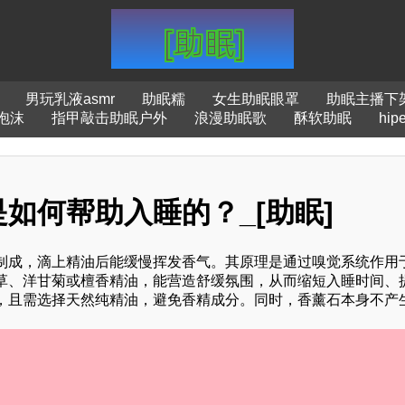
男玩乳液asmr
助眠糯
女生助眠眼罩
助眠主播下
泡沫
指甲敲击助眠户外
浪漫助眠歌
酥软助眠
hi
如何帮助入睡的？_[助眠]
制成，滴上精油后能缓慢挥发香气。其原理是通过嗅觉系统作用
草、洋甘菊或檀香精油，能营造舒缓氛围，从而缩短入睡时间、
，且需选择天然纯精油，避免香精成分。同时，香薰石本身不产