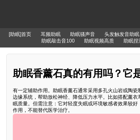
[助眠]首页
耳频助眠
助眠骚声音
头发触发音助眠
助眠敲击音100
助眠视频高质
助眠捏
助眠香薰石真的有用吗？它是
有一定辅助作用。助眠香薰石通常采用多孔火山岩或陶瓷
边缘系统，帮助放松神经、降低压力水平。比如搭配薰衣
眠质量。但需注意：它对轻度失眠或环境敏感者效果较好
作用，不能替代医学治疗。