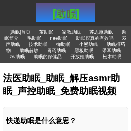
[助眠]首页
茧助眠
家教助眠
苏恩惠助眠
助
眠简介
毛助眠
nee助眠
助眠仪真的有效吗
双
声助眠
技术助眠
御助眠
小熊助眠
助眠得药
物
助眠赫敏
胃药助眠
黑板助眠
采耳助眠
zw助眠
助眠的保健品
开放姐助眠
松木助眠
法医助眠_助眠_解压asmr助
眠_声控助眠_免费助眠视频
快递助眠是什么意思？