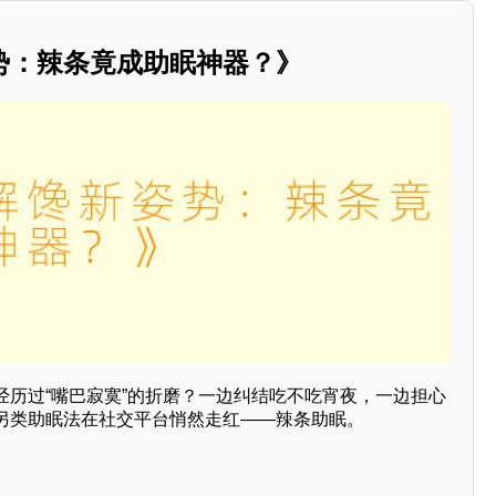
势：辣条竟成助眠神器？》
经历过“嘴巴寂寞”的折磨？一边纠结吃不吃宵夜，一边担心
另类助眠法在社交平台悄然走红——辣条助眠。