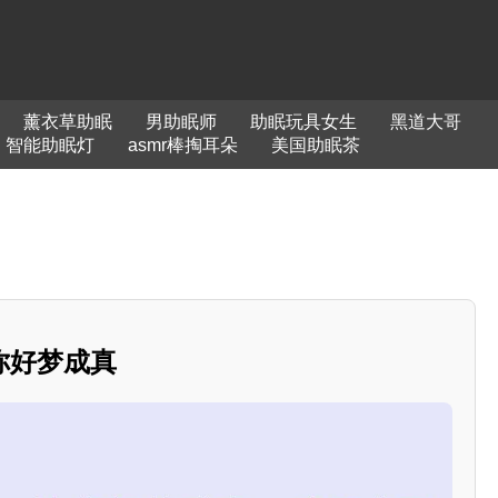
薰衣草助眠
男助眠师
助眠玩具女生
黑道大哥
智能助眠灯
asmr棒掏耳朵
美国助眠茶
你好梦成真