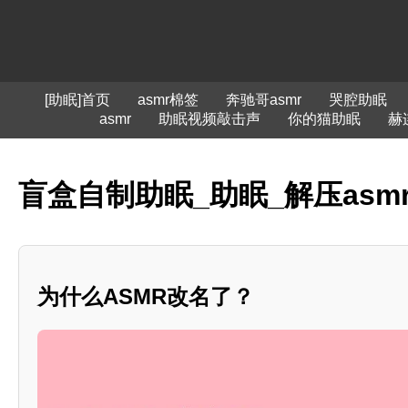
[助眠]首页
asmr棉签
奔驰哥asmr
哭腔助眠
asmr
助眠视频敲击声
你的猫助眠
赫
盲盒自制助眠_助眠_解压asm
为什么ASMR改名了？