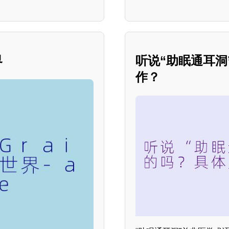
界
听说“助眠通耳
作？