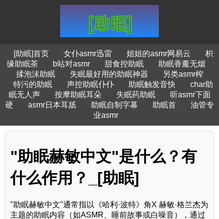
[助眠]首页
女仆asmr迅雷
姐姐的asmr网易云
枳
缘助眠茶
b站对asmr
甜食控助眠
助眠香薰无烟
揉泡沫助眠
失眠最好用的助眠神器
另类asmr榨
特污的助眠
声控助眠仆仆
助眠触发音快
char助
眠无人声
按摩助眠耳朵
失眠药助眠
听asmr下面
硬
asmr日本耳舐
助眠自制字幕
助眠首
油管专
业asmr
"助眠赫敏中文"是什么？有
什么作用？_[助眠]
"助眠赫敏中文"通常指以《哈利·波特》角X 赫敏·格兰杰为
主题的助眠内容（如ASMR、睡前故事或白噪音），通过