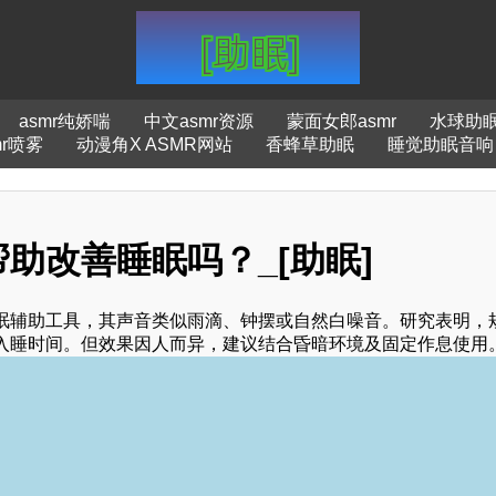
asmr纯娇喘
中文asmr资源
蒙面女郎asmr
水球助
mr喷雾
动漫角X ASMR网站
香蜂草助眠
睡觉助眠音响
助改善睡眠吗？_[助眠]
眠辅助工具，其声音类似雨滴、钟摆或自然白噪音。研究表明，
入睡时间。但效果因人而异，建议结合昏暗环境及固定作息使用