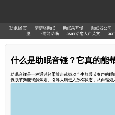
[助眠]首页
萨萨塔助眠
助眠采耳慢
助眠器公司
堡
下雨能助眠
asmr治愈人声英文
as
什么是助眠音锤？它真的能帮
助眠音锤是一种通过轻柔敲击或振动产生舒缓节奏声的睡
低频节奏能缓解焦虑、引导大脑进入放松状态，从而缩短