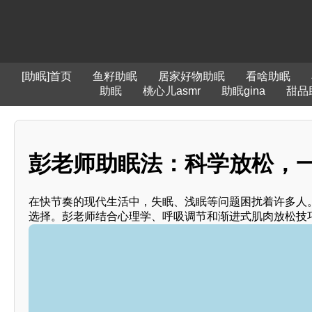
[助眠]首页
鱼籽助眠
居家好物助眠
看啥助眠
助眠
桃心儿asmr
助眠gina
甜品
彭老师助眠法：科学放松，一
在快节奏的现代生活中，失眠、浅眠等问题困扰着许多人。
选择。彭老师结合心理学、呼吸调节和渐进式肌肉放松技