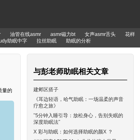
r
油管在线asmr
asmr磁力bt
女声asmr舌头
花样
judy助眠中字
拉丝助眠
助眠的分析
与
彭老师助眠
相关文章
建邺区搭子
质量的
《耳边轻语，哈气助眠：一场温柔的声音
疗愈之旅》
"5分钟入睡引导：放松身心，告别失眠的
深度助眠法"
X 彩与助眠：如何选择助眠的颜X ？