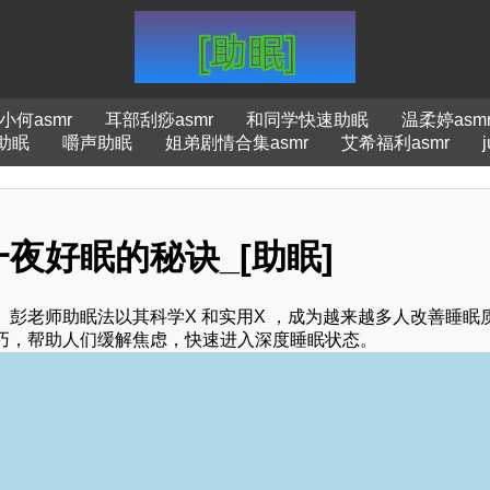
小何asmr
耳部刮痧asmr
和同学快速助眠
温柔婷asm
助眠
嚼声助眠
姐弟剧情合集asmr
艾希福利asmr
夜好眠的秘诀_[助眠]
彭老师助眠法以其科学X 和实用X ，成为越来越多人改善睡眠
巧，帮助人们缓解焦虑，快速进入深度睡眠状态。