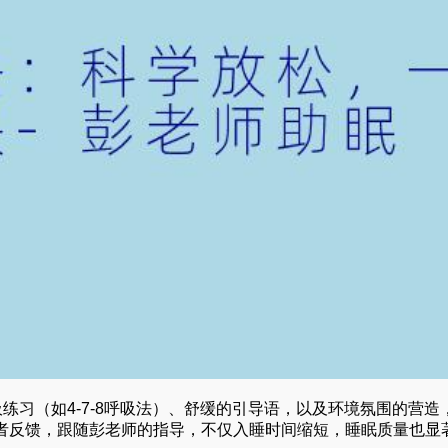
练习（如4-7-8呼吸法）、舒缓的引导语，以及环境氛围的营造
者反馈，跟随彭老师的指导，不仅入睡时间缩短，睡眠质量也显