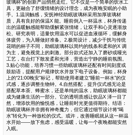
玻璃杯”的创新产品悄然走红。它不仅是一个简单的饮水工
具，更融合了舒缓情绪的设计理念，成为夜晚安眠的小助
手。1.温润触感，安抚神经助眠玻璃杯采用加厚玻璃材
质，具有良好的保温X 能。睡前倒入一杯温水，杯身传递
出的温暖触感能帮助缓解紧张情绪，让双手和心灵逐渐放
松。研究表明，适量饮用温水可以促进血液循环，缓解身
体疲劳，为入睡做好准备。2.极简设计，减少干扰与传统
花哨的杯子不同，助眠玻璃杯以简约的线条和柔和的X 调
为主，避免视觉上的刺激。部分款式还加入了磨砂或哑光
工艺，在台灯下散发柔和光泽，营造出宁静的睡前氛围。
3.贴心功能，培养习惯一些助眠玻璃杯还配有时间刻度或
鼓励语，提醒用户规律饮水并放下电子设备。例如，杯身
上的“21:00晚安”标记，帮助使用者建立“睡前一杯水”的仪
式感，逐步调整生物钟。4.自然搭配，提升仪式感无论是
搭配草本茶、蜂蜜水，还是单纯的温水，助眠玻璃杯都能
成为健康生活的一部分。它的透明质感让饮品X 泽一目了
然，增添饮用的愉悦感，让睡前时光更值得期待。结语：
助眠玻璃杯并非拥有神奇魔力，但它通过细节设计将“喝
水”转化为一种放松的仪式。或许，改善睡眠就从这一杯温
水开始——放下焦虑，感受温暖，让每一个夜晚都能安然
入眠。