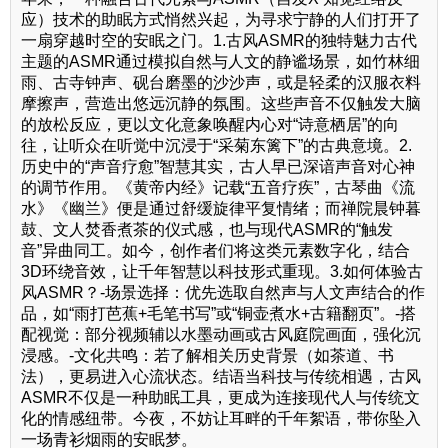
应）技术的助眠方式悄然兴起，为寻求宁静的人们打开了
一扇穿越时空的安眠之门。1.古风ASMR的独特魅力古代
主题的ASMR通过模拟自然与人文的静谧场景，如竹林细
雨、古寺钟声、砚台磨墨的沙沙声，或是轻柔的汉服衣料
摩擦声，营造出悠远沉静的氛围。这些声音不仅触发大脑
的放松反应，更以文化意象唤醒内心对“诗意栖居”的向
往，让听众在听觉中沉浸于“采菊东篱下”的古典意境。2.
历史中的“声音疗愈”智慧其实，古人早已深谙声音对心神
的调节作用。《黄帝内经》记载“五音疗疾”，古琴曲《流
水》《幽兰》便是通过舒缓旋律平复情绪；而禅院晨钟暮
鼓、文人焚香煮茶的仪式感，也与现代ASMR的“触发
音”异曲同工。如今，创作者们将这类元素数字化，结合
3D环绕音效，让千年智慧以科技形式重现。3.如何体验古
风ASMR？-场景选择：优先选取自然声与人文声结合的作
品，如“雨打芭蕉+毛笔书写”或“铜壶煮水+古籍翻页”。-搭
配视觉：部分视频辅以水墨动画或古风庭院画面，强化沉
浸感。-文化共鸣：若了解相关历史背景（如茶道、书
法），更易进入心流状态。结语当科技与传统相遇，古风
ASMR不仅是一种助眠工具，更成为连接现代人与传统文
化的情感纽带。今夜，不妨让耳畔的千年絮语，带你坠入
一场青衫烟雨的安眠梦。