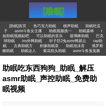
[助眠]首页
热巧克力助眠
桃声助眠
助眠吃瓜
子
asmr斗鱼女主播
助眠视频挑一
助眠森林
r
姐助眠视频贴吧
可以助眠的音乐
玻璃棒助眠
巴克
球助眠
ins外网助眠
轩子巨2兔asmr网易云
rap助
眠
古典助眠方
枳缘助眠茶
助眠泡沫音
俄罗斯
糖助眠
助眠达人
菊花枕头助眠
asmr斗鱼菟菟酱
助眠吃东西狗狗_助眠_解压
asmr助眠_声控助眠_免费助
眠视频